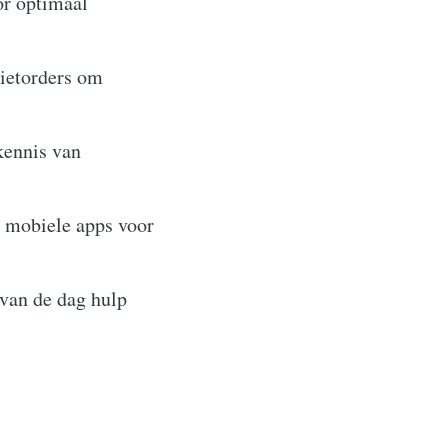
or optimaal
mietorders om
kennis van
n mobiele apps voor
van de dag hulp