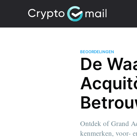
BEOORDELINGEN
De Waa
Acquit
Betro
Ontdek of Grand Acq
kenmerken, voor- en