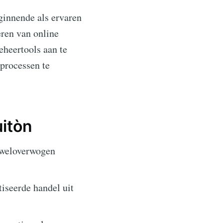
innende als ervaren
eren van online
eheertools aan te
processen te
itòn
 weloverwogen
seerde handel uit