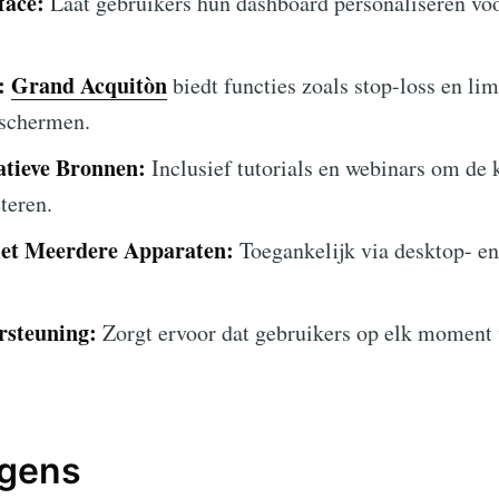
face:
Laat gebruikers hun dashboard personaliseren vo
:
Grand Acquitòn
biedt functies zoals stop-loss en li
eschermen.
atieve Bronnen:
Inclusief tutorials en webinars om de 
teren.
met Meerdere Apparaten:
Toegankelijk via desktop- e
rsteuning:
Zorgt ervoor dat gebruikers op elk moment 
egens