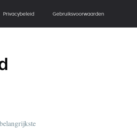
Privacybeleid
Gebruiksvoorwaarden
d
elangrijkste