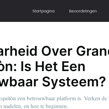
Startpagina
Beoordelingen
rheid Over Gran
òn: Is Het Een
uwbaar Systeem?
uitòn een betrouwbaar platform is. Verken de b
 nadelen, en hoe te beginnen.