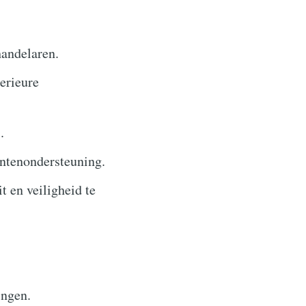
handelaren.
erieure
.
antenondersteuning.
 en veiligheid te
ngen.