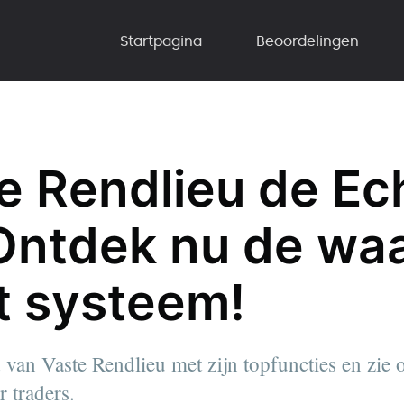
Startpagina
Beoordelingen
te Rendlieu de Ec
Ontdek nu de wa
t systeem!
van Vaste Rendlieu met zijn topfuncties en zie o
 traders.