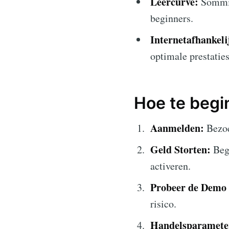
Leercurve:
Sommig
beginners.
Internetafhankeli
optimale prestaties
Hoe te begi
Aanmelden:
Bezo
Geld Storten:
Begi
activeren.
Probeer de Demo 
risico.
Handelsparameter