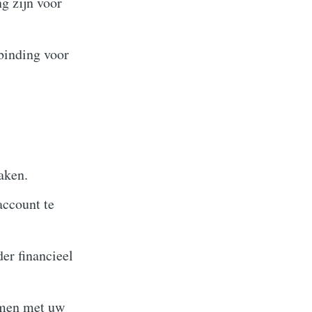
g zijn voor
rbinding voor
aken.
ccount te
er financieel
omen met uw