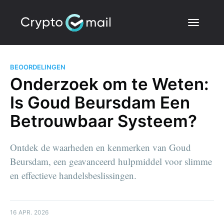
BEOORDELINGEN
Onderzoek om te Weten:
Is Goud Beursdam Een
Betrouwbaar Systeem?
Ontdek de waarheden en kenmerken van Goud
Beursdam, een geavanceerd hulpmiddel voor slimme
en effectieve handelsbeslissingen.
16 APR. 2026