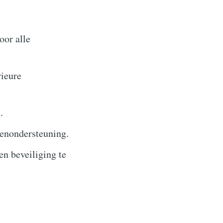
oor alle
rieure
.
tenondersteuning.
n beveiliging te