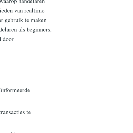
 waarop handelaren
bieden van realtime
or gebruik te maken
elaren als beginners,
d door
eïnformeerde
ransacties te