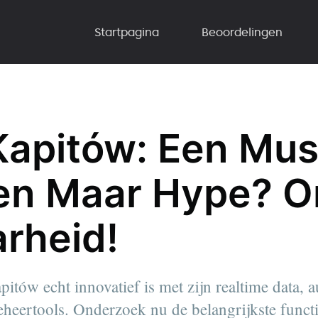
Startpagina
Beoordelingen
Kapitów: Een Mus
een Maar Hype? 
rheid!
itów echt innovatief is met zijn realtime data, 
eheertools. Onderzoek nu de belangrijkste functi