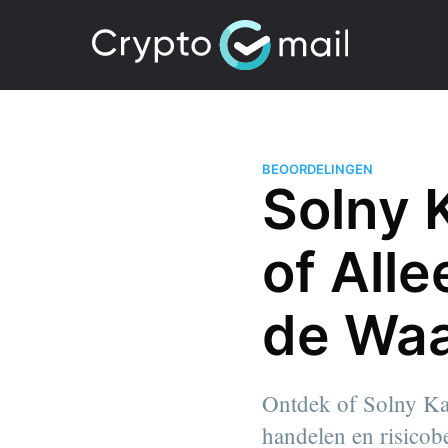
BEOORDELINGEN
Solny 
of All
de Waa
Ontdek of Solny Kap
handelen en risicob