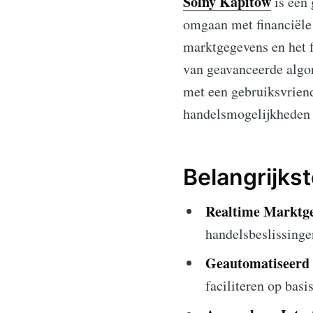
Solny Kapitów
is een
omgaan met financiële 
marktgegevens en het 
van geavanceerde algo
met een gebruiksvriende
handelsmogelijkheden t
Belangrijks
Realtime Marktge
handelsbeslissinge
Geautomatiseerd
faciliteren op bas