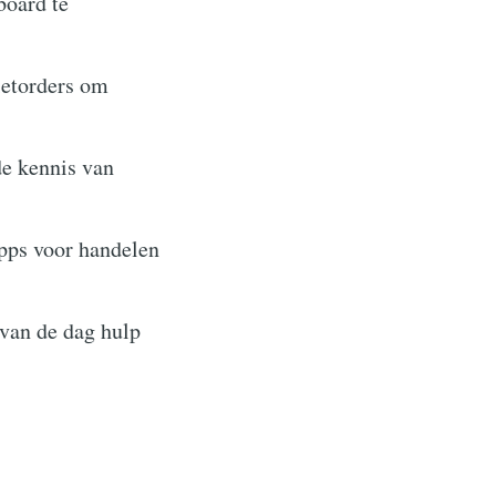
board te
ietorders om
e kennis van
pps voor handelen
van de dag hulp