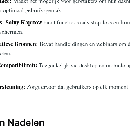
face:
Maakt het mogelijk voor gebruikers om hun dash
or optimaal gebruiksgemak.
s:
Solny Kapitów
biedt functies zoals stop-loss en lim
eschermen.
atieve Bronnen:
Bevat handleidingen en webinars om d
oten.
ompatibiliteit:
Toegankelijk via desktop en mobiele a
rsteuning:
Zorgt ervoor dat gebruikers op elk moment 
en Nadelen