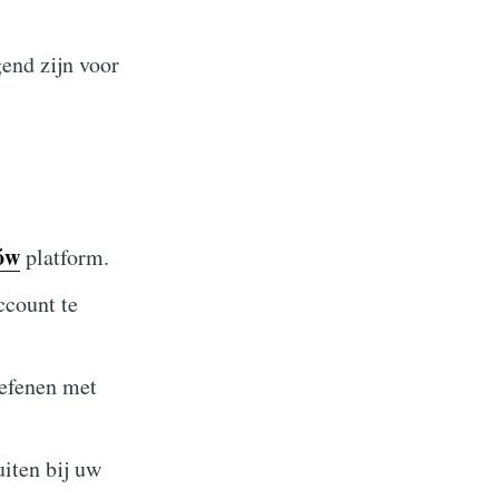
end zijn voor
ów
platform.
ccount te
oefenen met
iten bij uw