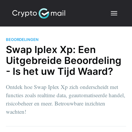
BEOORDELINGEN
Swap Iplex Xp: Een
Uitgebreide Beoordeling
- Is het uw Tijd Waard?
Ontdek hoe Swap Iplex Xp zich onderscheidt met
functies zoals realtime data, geautomatiseerde handel,
risicobeheer en meer. Betrouwbare inzichten
wachten!