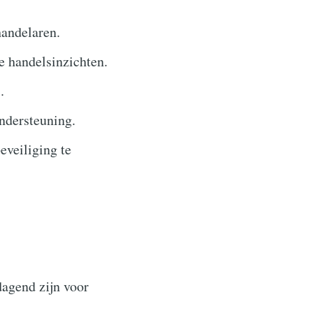
handelaren.
e handelsinzichten.
.
ndersteuning.
eveiliging te
dagend zijn voor