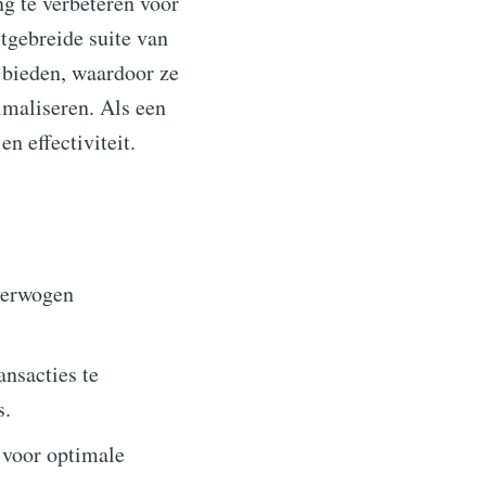
g te verbeteren voor
itgebreide suite van
 bieden, waardoor ze
maliseren. Als een
n effectiviteit.
verwogen
nsacties te
s.
 voor optimale