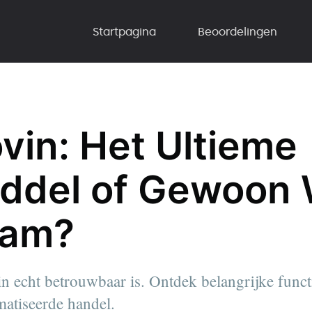
Startpagina
Beoordelingen
ovin: Het Ultieme
ddel of Gewoon
cam?
n echt betrouwbaar is. Ontdek belangrijke functi
atiseerde handel.