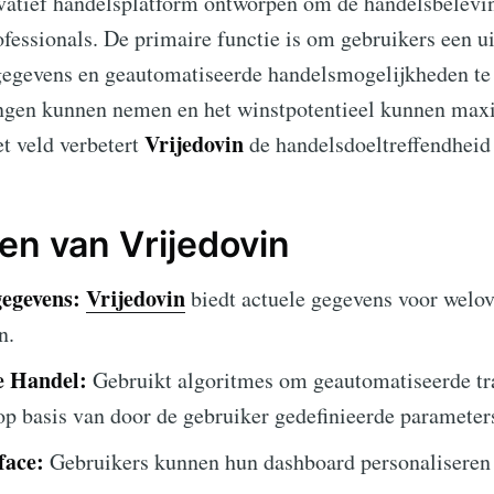
vatief handelsplatform ontworpen om de handelsbelevin
ofessionals. De primaire functie is om gebruikers een u
tgegevens en geautomatiseerde handelsmogelijkheden te
ngen kunnen nemen en het winstpotentieel kunnen maxi
Vrijedovin
et veld verbetert
de handelsdoeltreffendheid e
n van Vrijedovin
egevens:
Vrijedovin
biedt actuele gegevens voor welo
n.
e Handel:
Gebruikt algoritmes om geautomatiseerde tra
p basis van door de gebruiker gedefinieerde parameter
face:
Gebruikers kunnen hun dashboard personaliseren