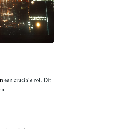
in
een cruciale rol. Dit
en.