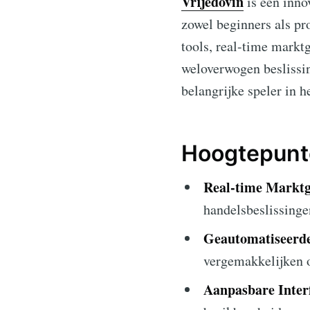
Vrijedovin
is een inno
zowel beginners als pr
tools, real-time mark
weloverwogen beslissi
belangrijke speler in h
Hoogtepunte
Real-time Marktg
handelsbeslissinge
Geautomatiseerd
vergemakkelijken o
Aanpasbare Inter